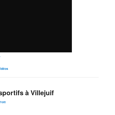
r
idéos
ortifs à Villejuif
Prott