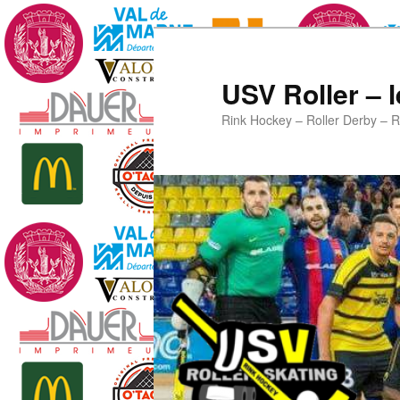
Aller
Aller
au
au
contenu
contenu
USV Roller – l
principal
secondaire
Rink Hockey – Roller Derby – R