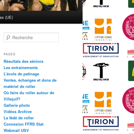
ies (UE)
R
e
c
h
PAGES
e
Résultats des séniors
r
Les entrainements
c
L’école de patinage
h
Ventes, échanges et dons de
e
matériel de roller
Où faire du roller autour de
Villejuif?
Gallerie photo
Vidéos Archive
La fédé de roller
Connexion FFRS Stat
Webmail USV