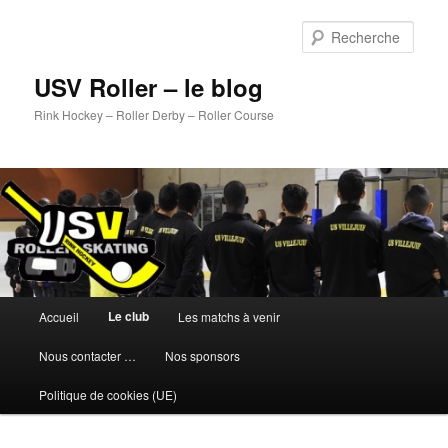
Aller
au
Rech
contenu
principal
USV Roller – le blog
Rink Hockey – Roller Derby – Roller Course
Menu
Le club
Accueil
Les matchs à venir
principal
Nous contacter …
Nos sponsors
Politique de cookies (UE)