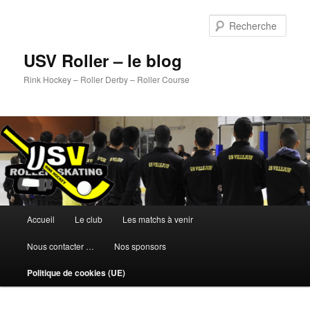
Aller
au
Rech
contenu
principal
USV Roller – le blog
Rink Hockey – Roller Derby – Roller Course
Menu
Accueil
Le club
Les matchs à venir
principal
Nous contacter …
Nos sponsors
Politique de cookies (UE)