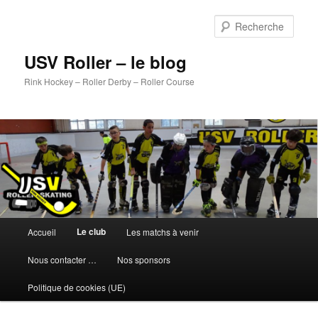
Aller
au
Rech
contenu
principal
USV Roller – le blog
Rink Hockey – Roller Derby – Roller Course
Menu
Le club
Accueil
Les matchs à venir
principal
Nous contacter …
Nos sponsors
Politique de cookies (UE)