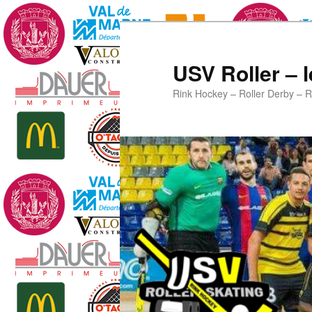
Aller
au
contenu
USV Roller – l
principal
Rink Hockey – Roller Derby – R