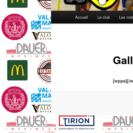
Menu
Accueil
Le club
Les mat
principal
Gal
[wppa][/