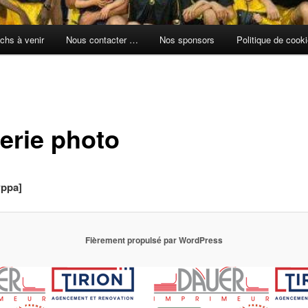
chs à venir
Nous contacter …
Nos sponsors
Politique de cook
lerie photo
wppa]
Fièrement propulsé par WordPress