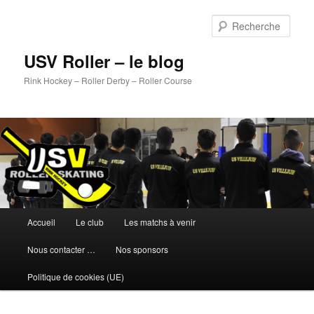
Aller
au
Rech
contenu
principal
USV Roller – le blog
Rink Hockey – Roller Derby – Roller Course
Menu
Accueil
Le club
Les matchs à venir
principal
Nous contacter …
Nos sponsors
Politique de cookies (UE)