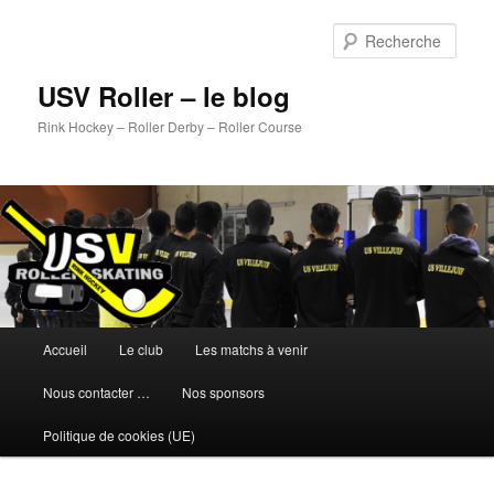
Aller
au
Rech
contenu
principal
USV Roller – le blog
Rink Hockey – Roller Derby – Roller Course
Menu
Accueil
Le club
Les matchs à venir
principal
Nous contacter …
Nos sponsors
Politique de cookies (UE)