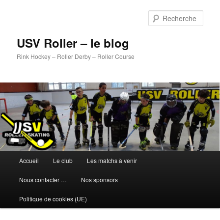
Aller
Aller
au
au
Rech
contenu
contenu
principal
secondaire
USV Roller – le blog
Rink Hockey – Roller Derby – Roller Course
Menu
Accueil
Le club
Les matchs à venir
principal
Nous contacter …
Nos sponsors
Politique de cookies (UE)