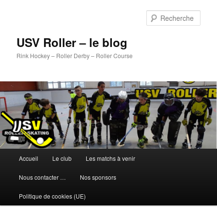
Aller
Aller
au
au
Rech
contenu
contenu
principal
secondaire
USV Roller – le blog
Rink Hockey – Roller Derby – Roller Course
Menu
Accueil
Le club
Les matchs à venir
principal
Nous contacter …
Nos sponsors
Politique de cookies (UE)