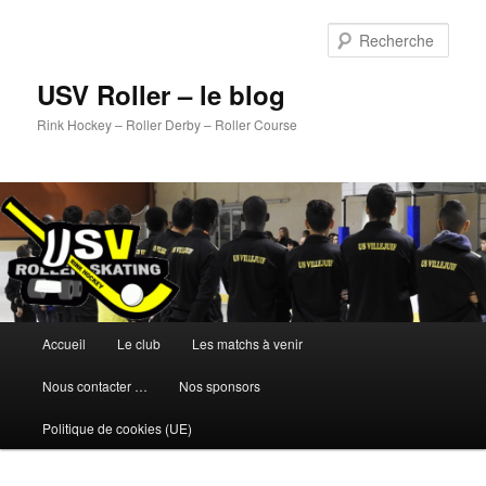
Aller
au
Rech
contenu
principal
USV Roller – le blog
Rink Hockey – Roller Derby – Roller Course
Menu
Accueil
Le club
Les matchs à venir
principal
Nous contacter …
Nos sponsors
Politique de cookies (UE)