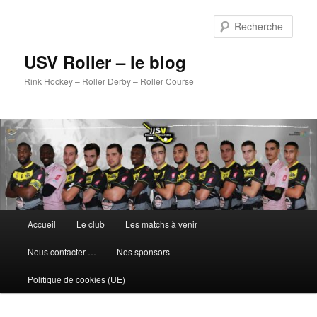
Aller
au
Rech
contenu
principal
USV Roller – le blog
Rink Hockey – Roller Derby – Roller Course
Menu
Accueil
Le club
Les matchs à venir
principal
Nous contacter …
Nos sponsors
Politique de cookies (UE)