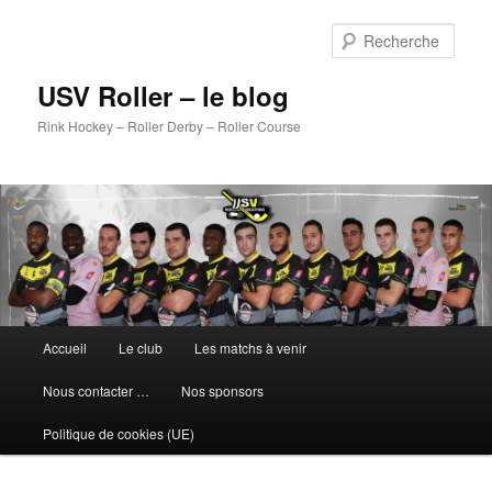
Aller
au
Rech
contenu
principal
USV Roller – le blog
Rink Hockey – Roller Derby – Roller Course
Menu
Accueil
Le club
Les matchs à venir
principal
Nous contacter …
Nos sponsors
Politique de cookies (UE)