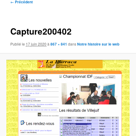
Navigation
← Précédent
des
images
Capture200402
Publié le
17 juin 2020
à
867 × 841
dans
Notre histoire sur le web