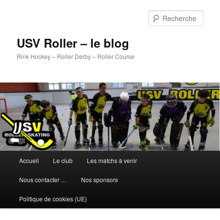
Aller
au
Rech
contenu
principal
USV Roller – le blog
Rink Hockey – Roller Derby – Roller Course
Menu
Accueil
Le club
Les matchs à venir
principal
Nous contacter …
Nos sponsors
Politique de cookies (UE)