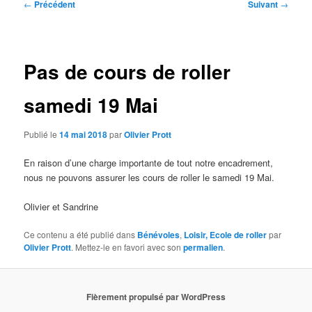
Navigation
←
Précédent
Suivant
→
des
articles
Pas de cours de roller
samedi 19 Mai
Publié le
14 mai 2018
par
Olivier Prott
En raison d’une charge importante de tout notre encadrement,
nous ne pouvons assurer les cours de roller le samedi 19 Mai.
Olivier et Sandrine
Ce contenu a été publié dans
Bénévoles
,
Loisir, Ecole de roller
par
Olivier Prott
. Mettez-le en favori avec son
permalien
.
Fièrement propulsé par WordPress