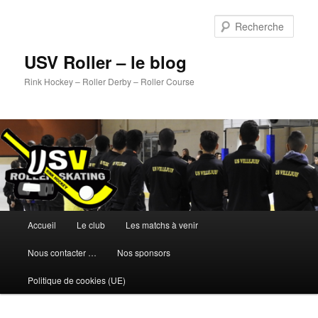
Aller
au
Rech
contenu
principal
USV Roller – le blog
Rink Hockey – Roller Derby – Roller Course
Menu
Accueil
Le club
Les matchs à venir
principal
Nous contacter …
Nos sponsors
Politique de cookies (UE)