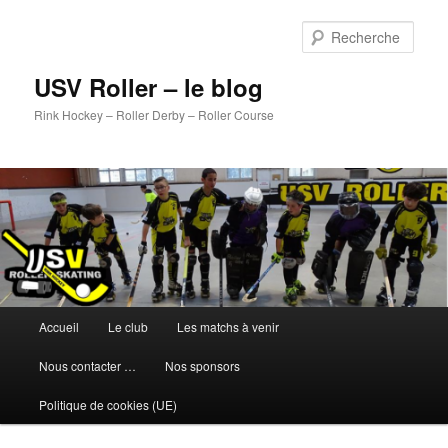
Aller
au
Rech
contenu
principal
USV Roller – le blog
Rink Hockey – Roller Derby – Roller Course
Menu
Accueil
Le club
Les matchs à venir
principal
Nous contacter …
Nos sponsors
Politique de cookies (UE)