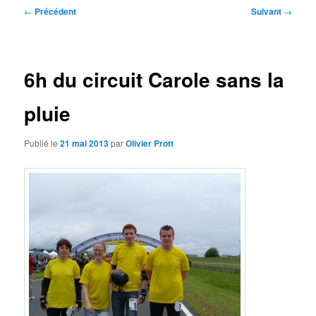
Navigation
←
Précédent
Suivant
→
des
articles
6h du circuit Carole sans la
pluie
Publié le
21 mai 2013
par
Olivier Prott