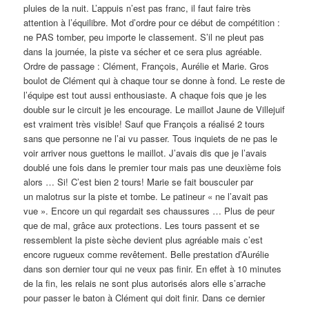
pluies de la nuit. L’appuis n’est pas franc, il faut faire très
attention à l’équilibre. Mot d’ordre pour ce début de compétition :
ne PAS tomber, peu importe le classement. S’il ne pleut pas
dans la journée, la piste va sécher et ce sera plus agréable.
Ordre de passage : Clément, François, Aurélie et Marie. Gros
boulot de Clément qui à chaque tour se donne à fond. Le reste de
l’équipe est tout aussi enthousiaste. A chaque fois que je les
double sur le circuit je les encourage. Le maillot Jaune de Villejuif
est vraiment très visible! Sauf que François a réalisé 2 tours
sans que personne ne l’ai vu passer. Tous inquiets de ne pas le
voir arriver nous guettons le maillot. J’avais dis que je l’avais
doublé une fois dans le premier tour mais pas une deuxième fois
alors … Si! C’est bien 2 tours! Marie se fait bousculer par
un malotrus sur la piste et tombe. Le patineur « ne l’avait pas
vue ». Encore un qui regardait ses chaussures … Plus de peur
que de mal, grâce aux protections. Les tours passent et se
ressemblent la piste sèche devient plus agréable mais c’est
encore rugueux comme revêtement. Belle prestation d’Aurélie
dans son dernier tour qui ne veux pas finir. En effet à 10 minutes
de la fin, les relais ne sont plus autorisés alors elle s’arrache
pour passer le baton à Clément qui doit finir. Dans ce dernier