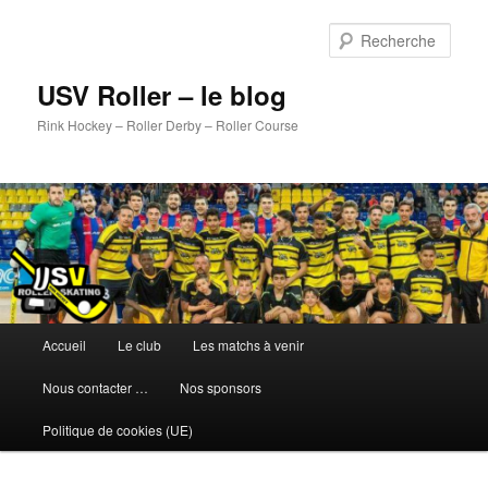
Aller
au
Rech
contenu
principal
USV Roller – le blog
Rink Hockey – Roller Derby – Roller Course
Menu
Accueil
Le club
Les matchs à venir
principal
Nous contacter …
Nos sponsors
Politique de cookies (UE)