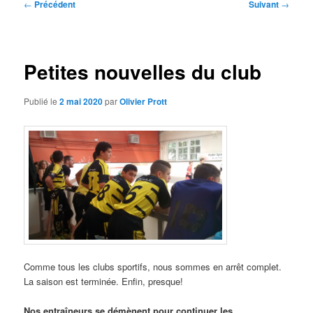
Navigation
←
Précédent
Suivant
→
des
articles
Petites nouvelles du club
Publié le
2 mai 2020
par
Olivier Prott
Comme tous les clubs sportifs, nous sommes en arrêt complet.
La saison est terminée. Enfin, presque!
Nos entraîneurs se démènent pour continuer les