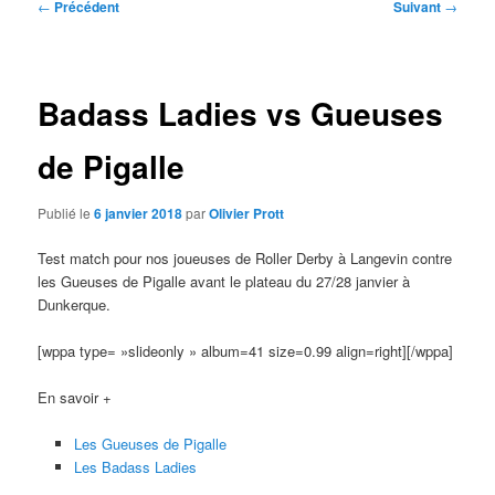
Navigation
←
Précédent
Suivant
→
des
articles
Badass Ladies vs Gueuses
de Pigalle
Publié le
6 janvier 2018
par
Olivier Prott
Test match pour nos joueuses de Roller Derby à Langevin contre
les Gueuses de Pigalle avant le plateau du 27/28 janvier à
Dunkerque.
[wppa type= »slideonly » album=41 size=0.99 align=right][/wppa]
En savoir +
Les Gueuses de Pigalle
Les Badass Ladies