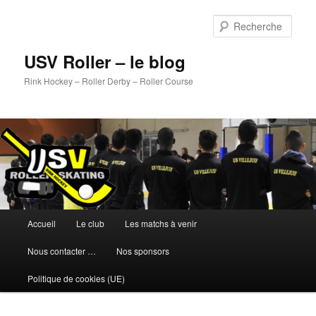
Aller
au
Rech
contenu
principal
USV Roller – le blog
Rink Hockey – Roller Derby – Roller Course
Menu
Accueil
Le club
Les matchs à venir
principal
Nous contacter …
Nos sponsors
Politique de cookies (UE)