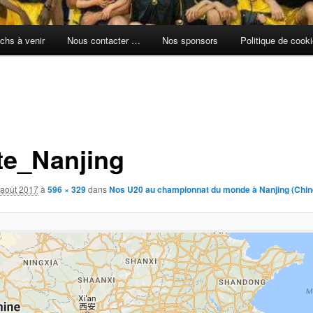
chs à venir
Nous contacter …
Nos sponsors
Politique de cook
te_Nanjing
 août 2017
à
596 × 329
dans
Nos U20 au championnat du monde à Nanjing (Chin