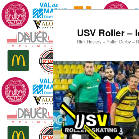
Aller
au
contenu
USV Roller – l
principal
Rink Hockey – Roller Derby – R