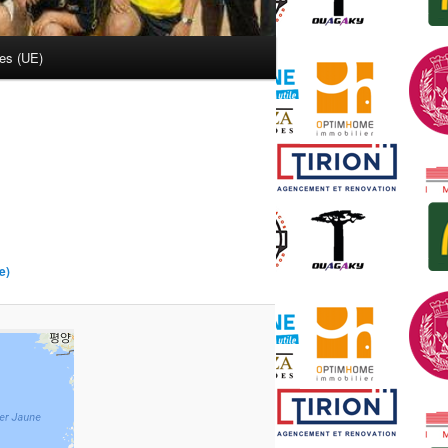
ies (UE)
e)