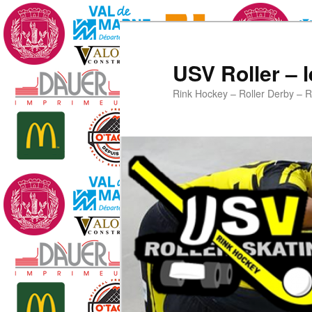
Aller
au
contenu
USV Roller – l
principal
Rink Hockey – Roller Derby – R