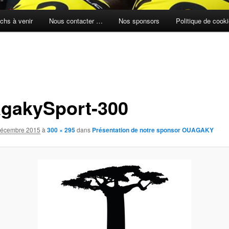
chs à venir
Nous contacter …
Nos sponsors
Politique de cook
gakySport-300
décembre 2015
à
300 × 295
dans
Présentation de notre sponsor OUAGAKY