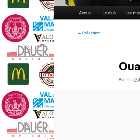
Menu
Accueil
Le club
Les mat
principal
Navigation
← Précédent
des
images
Oua
Publié le
9 